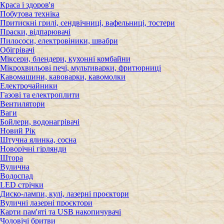
Краса і здоров'я
Побутова техніка
Притискні грилі, сендвічниці, вафельниці, тостери
Праски, відпарювачі
Пилососи, електровіники, швабри
Обігрівачі
Міксери, блендери, кухонні комбайни
Мікрохвильові печі, мультиварки, фритюрниці
Кавомашини, кавоварки, кавомолки
Електрочайники
Газові та електроплити
Вентилятори
Ваги
Бойлери, водонагрівачі
Новий Рік
Штучна ялинка, сосна
Новорічні гірлянди
Штора
Вулична
Водоспад
LED стрічки
Диско-лампи, кулі, лазерні проєктори
Вуличні лазерні проєктори
Карти пам'яті та USB накопичувачі
Чоловічі бритви