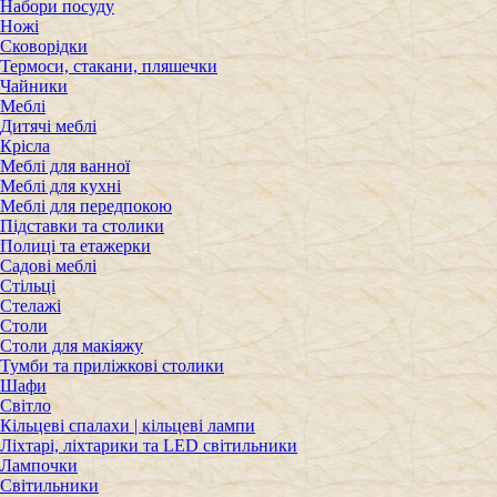
Набори посуду
Ножі
Сковорідки
Термоси, стакани, пляшечки
Чайники
Меблі
Дитячі меблі
Крісла
Меблі для ванної
Меблі для кухні
Меблі для передпокою
Підставки та столики
Полиці та етажерки
Садові меблі
Стільці
Стелажі
Столи
Столи для макіяжу
Тумби та приліжкові столики
Шафи
Світло
Кільцеві спалахи | кільцеві лампи
Ліхтарі, ліхтарики та LED світильники
Лампочки
Світильники