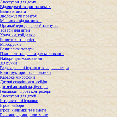
Аксесуари для дому
Відлякувачі тварин та комах
Ванна кімната
Зволожувачі повітря
Машинки від катишків
Органайзери для речей та взуття
Товари для дітей
Ходунки, гойдалки
Розвиток і творчість
М'ясорубки
Розвиваючі товари
Планшети та дошки для малювання
Набори для малювання
3D ручки
Радіокеровані іграшки, квадрокоптери
Конструктори, головоломки
Караоке мікрофони
Дитячі скарбнички, сейфи
Дитячі автокрісла, бустери
Геймпади, ігрові контролери
Аксесуари для дітей
Інтерактивні іграшки
Ігрові набори
Ігрові килимки та намети
Рюкзаки, сумки, портмоне