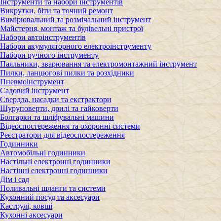
Інструменти та набори інструментів
Викрутки, біти та точний ремонт
Вимірювальний та розмічальний інструмент
Майстерня, монтаж та будівельні пристрої
Набори автоінструментів
Набори акумуляторного електроінструменту
Набори ручного інструменту
Паяльники, зварювання та електромонтажний інструмент
Пилки, ланцюгові пилки та розхідники
Пневмоінструмент
Садовий інструмент
Свердла, насадки та екстрактори
Шуруповерти, дрилі та гайковерти
Болгарки та шліфувальні машини
Відеоспостереження та охоронні системи
Реєстратори для відеоспостереження
Годинники
Автомобільні годинники
Настільні електронні годинники
Настінні електронні годинники
Дім і сад
Поливальні шланги та системи
Кухонний посуд та аксесуари
Каструлі, ковші
Кухонні аксесуари