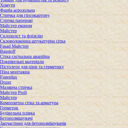
Хомути
Фарба аєрозольна
Стрічка для гіпсокартону
Стрічкі паперові
Майстер економ
Майстер
Склохолст та флізелін
Скловолоконна штукатурна сітка
Fasad Майстер
Baustoff
Сітка сигнальна аварійна
Покрівельні матеріали
Пістолети для піни та герметику
Піна монтажна
Fugenlux
Dozer
Малярна стрічка
Майстер Profi
Майстер
Композитна сітка та арматура
Герметик
Будівельна плівка
Бетонозмішувачі
Запчастини для бетонозмішувачів