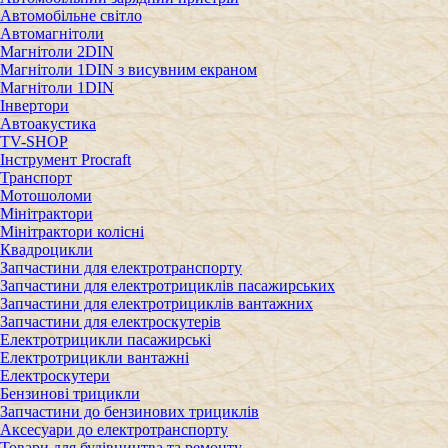
Автомобільне світло
Автомагнітоли
Магнітоли 2DIN
Магнітоли 1DIN з висувним екраном
Магнітоли 1DIN
Інвертори
Автоакустика
TV-SHOP
Інструмент Procraft
Транспорт
Мотошоломи
Мінітрактори
Мінітрактори колісні
Квадроцикли
Запчастини для електротранспорту
Запчастини для електротрициклів пасажирських
Запчастини для електротрициклів вантажних
Запчастини для електроскутерів
Електротрицикли пасажирські
Електротрицикли вантажні
Електроскутери
Бензинові трицикли
Запчастини до бензинових трициклів
Аксесуари до електротранспорту
Товари для будівництва та ремонту