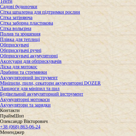
Тенти
Садові будиночки
Сітка шпалерна для підтримки рослин
Сітка затіняюча
Сітка заборна пластикова
Сітка вольєрна
Полив та зрошення
Плівка для теплиці
Обприскувачі
Обприскувачі ручні
Обприскувачі акумуляторні
Аксесуари для обприскувачів
Ліска для мотокос
Драбини та стремянки
Акумуляторний інструмент
Мініпили, пили, секатори акумуляторні DOZER
Ланцюги для мініпил та пил
Будівельний акумуляторний інструмент
Акумуляторні мотокоси
Акумулятори та зарядки
Контакти
ПраймШоп
Олександр Вікторович
+38 (068) 863-06-24
Мененджер