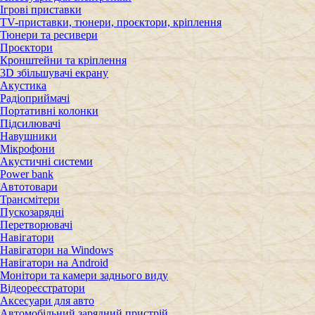
Ігрові приставки
TV-приставки, тюнери, проєктори, кріплення
Тюнери та ресивери
Проєктори
Кронштейни та кріплення
3D збільшувачі екрану
Акустика
Радіоприймачі
Портативні колонки
Підсилювачі
Навушники
Мікрофони
Акустичні системи
Power bank
Автотовари
Трансмітери
Пускозарядні
Перетворювачі
Навігатори
Навігатори на Windows
Навігатори на Android
Монітори та камери заднього виду
Відеореєстратори
Аксесуари для авто
Автомобільний зарядний пристрій