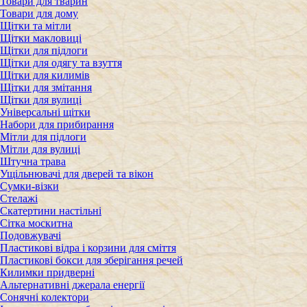
Товари для тварин
Товари для дому
Щітки та мітли
Щітки макловиці
Щітки для підлоги
Щітки для одягу та взуття
Щітки для килимів
Щітки для змітання
Щітки для вулиці
Універсальні щітки
Набори для прибирання
Мітли для підлоги
Мітли для вулиці
Штучна трава
Ущільнювачі для дверей та вікон
Сумки-візки
Стелажі
Скатертини настільні
Сітка москитна
Подовжувачі
Пластикові відра і корзини для сміття
Пластикові бокси для зберігання речей
Килимки придверні
Альтернативні джерала енергії
Сонячні колектори