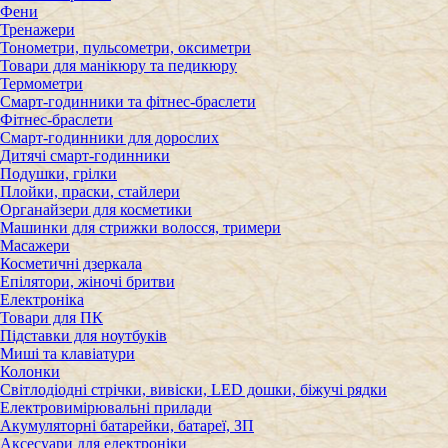
Фени
Тренажери
Тонометри, пульсометри, оксиметри
Товари для манікюру та педикюру
Термометри
Смарт-годинники та фітнес-браслети
Фітнес-браслети
Смарт-годинники для дорослих
Дитячі смарт-годинники
Подушки, грілки
Плойки, праски, стайлери
Органайзери для косметики
Машинки для стрижки волосся, тримери
Масажери
Косметичні дзеркала
Епілятори, жіночі бритви
Електроніка
Товари для ПК
Підставки для ноутбуків
Миші та клавіатури
Колонки
Світлодіодні стрічки, вивіски, LED дошки, біжучі рядки
Електровимірювальні прилади
Акумуляторні батарейки, батареї, ЗП
Аксесуари для електроніки