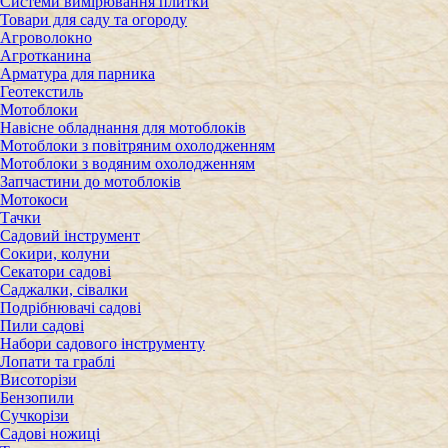
Cистеми вимірювання плитки
Товари для саду та огороду
Агроволокно
Агротканина
Арматура для парника
Геотекстиль
Мотоблоки
Навісне обладнання для мотоблоків
Мотоблоки з повітряним охолодженням
Мотоблоки з водяним охолодженням
Запчастини до мотоблоків
Мотокоси
Тачки
Садовий інструмент
Сокири, колуни
Секатори садові
Саджалки, сівалки
Подрібнювачі садові
Пили садові
Набори садового інструменту
Лопати та граблі
Висоторізи
Бензопили
Cучкорізи
Cадові ножиці